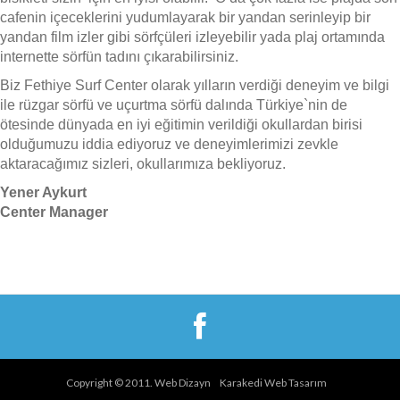
cafenin içeceklerini yudumlayarak bir yandan serinleyip bir
yandan film izler gibi sörfçüleri izleyebilir yada plaj ortamında
internette sörfün tadını çıkarabilirsiniz.
Biz Fethiye Surf Center olarak yılların verdiği deneyim ve bilgi
ile rüzgar sörfü ve uçurtma sörfü dalında Türkiye`nin de
ötesinde dünyada en iyi eğitimin verildiği okullardan birisi
olduğumuzu iddia ediyoruz ve deneyimlerimizi zevkle
aktaracağımız sizleri, okullarımıza bekliyoruz.
Yener Aykurt
Center Manager
Copyright © 2011. Web Dizayn
Karakedi Web Tasarım