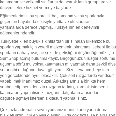
katamaran ve yelkenli sınıflarını da açarak farklı guruplara ve
üniversitelere hizmet vermeye başladık.
Eğitmenlerimiz bu spora ilk başlamanın ve su sporlarıyla
geçen bir hayatında etkisiyle yurtta ve uluslararası
yarışmalarda derece yapmış, Türkiye`nin en deneyimli
eğitmenlerindendir.
Türkiyede ki en büyük sıkıntılardan birisi halan ülkemizde bu
sporları yapmak için yeterli malzemenin olmaması sebebi ile bu
sporların daha yavaş bir şekilde geliştiğini düşündüğümüz için
Surf Shop açmış bulunmaktayız. Birçoğunuzun rüzgar sörfü mü
uçurtma sörfü mü yoksa katamaran mı yapmak daha zevkli diye
sorar gibi olduğunu duyar gibiyim… Size cevabım ;hepsinin
yeri gercektende ayrı, olacaktır. Çok sert rüzgarlarda windsurf
yapabilmek inanılmaz güzel. Arkadaşlarınızla birlikte hem
sohbet edip hem denizin rüzgarın tadını çıkarmak isterseniz
katamaran yapmalısınız, rüzgarın dalgaların arasından
özgürce uçmayı isterseniz kitesurf yapmalısınız.
Çok fazla adrenalin sevmiyorsanız inanın kano yada deniz
bisikleti sizin için en iyisi olabilir. O da çok fazla ise plajda sörf