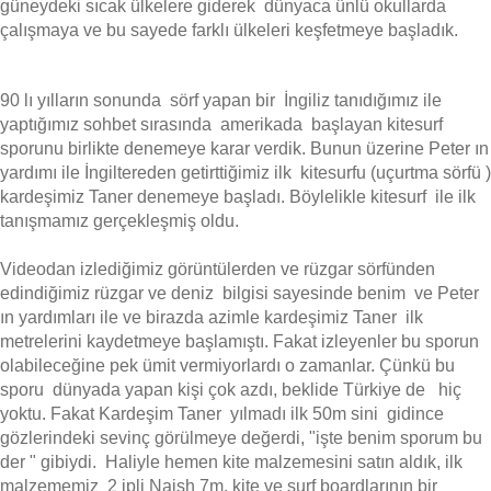
güneydeki sıcak ülkelere giderek dünyaca ünlü okullarda
çalışmaya ve bu sayede farklı ülkeleri keşfetmeye başladık.
90 lı yılların sonunda sörf yapan bir İngiliz tanıdığımız ile
yaptığımız sohbet sırasında amerikada başlayan kitesurf
sporunu birlikte denemeye karar verdik. Bunun üzerine Peter ın
yardımı ile İngiltereden getirttiğimiz ilk kitesurfu (uçurtma sörfü )
kardeşimiz Taner denemeye başladı. Böylelikle kitesurf ile ilk
tanışmamız gerçekleşmiş oldu.
Videodan izlediğimiz görüntülerden ve rüzgar sörfünden
edindiğimiz rüzgar ve deniz bilgisi sayesinde benim ve Peter
ın yardımları ile ve birazda azimle kardeşimiz Taner ilk
metrelerini kaydetmeye başlamıştı. Fakat izleyenler bu sporun
olabileceğine pek ümit vermiyorlardı o zamanlar. Çünkü bu
sporu dünyada yapan kişi çok azdı, beklide Türkiye de hiç
yoktu. Fakat Kardeşim Taner yılmadı ilk 50m sini gidince
gözlerindeki sevinç görülmeye değerdi, "işte benim sporum bu
der " gibiydi. Haliyle hemen kite malzemesini satın aldık, ilk
malzememiz 2 ipli Naish 7m. kite ve surf boardlarının bir