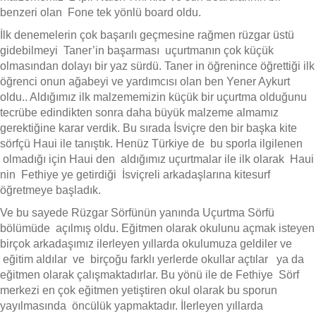
benzeri olan Fone tek yönlü board oldu.
İlk denemelerin çok başarılı geçmesine rağmen rüzgar üstü
gidebilmeyi Taner’in başarması uçurtmanın çok küçük
olmasından dolayı bir yaz sürdü. Taner in öğrenince öğrettiği ilk
öğrenci onun ağabeyi ve yardımcısı olan ben Yener Aykurt
oldu.. Aldığımız ilk malzememizin küçük bir uçurtma olduğunu
tecrübe edindikten sonra daha büyük malzeme almamız
gerektiğine karar verdik. Bu sırada İsviçre den bir başka kite
sörfçü Haui ile tanıştık. Henüz Türkiye de bu sporla ilgilenen
olmadığı için Haui den aldığımız uçurtmalar ile ilk olarak Haui
nin Fethiye ye getirdiği İsviçreli arkadaşlarına kitesurf
öğretmeye başladık.
Ve bu sayede Rüzgar Sörfünün yanında Uçurtma Sörfü
bölümüde açılmış oldu. Eğitmen olarak okulunu açmak isteyen
birçok arkadaşımız ilerleyen yıllarda okulumuza geldiler ve
eğitim aldılar ve birçoğu farklı yerlerde okullar açtılar ya da
eğitmen olarak çalışmaktadırlar. Bu yönü ile de Fethiye Sörf
merkezi en çok eğitmen yetiştiren okul olarak bu sporun
yayılmasında öncülük yapmaktadır. İlerleyen yıllarda