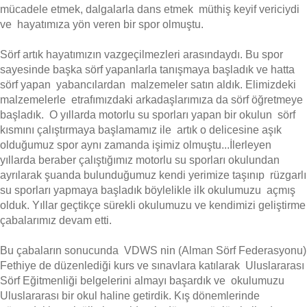
mücadele etmek, dalgalarla dans etmek müthiş keyif vericiydi
ve hayatımıza yön veren bir spor olmuştu.
Sörf artık hayatımızın vazgeçilmezleri arasındaydı. Bu spor
sayesinde başka sörf yapanlarla tanışmaya başladık ve hatta
sörf yapan yabancılardan malzemeler satın aldık. Elimizdeki
malzemelerle etrafımızdaki arkadaşlarımıza da sörf öğretmeye
başladık. O yıllarda motorlu su sporları yapan bir okulun sörf
kısmını çalıştırmaya başlamamız ile artık o delicesine aşık
olduğumuz spor aynı zamanda işimiz olmuştu...İlerleyen
yıllarda beraber çalıştığımız motorlu su sporları okulundan
ayrılarak şuanda bulunduğumuz kendi yerimize taşınıp rüzgarlı
su sporları yapmaya başladık böylelikle ilk okulumuzu açmış
olduk. Yıllar geçtikçe sürekli okulumuzu ve kendimizi geliştirme
çabalarımız devam etti.
Bu çabaların sonucunda VDWS nin (Alman Sörf Federasyonu)
Fethiye de düzenlediği kurs ve sınavlara katılarak Uluslararası
Sörf Eğitmenliği belgelerini almayı başardık ve okulumuzu
Uluslararası bir okul haline getirdik. Kış dönemlerinde